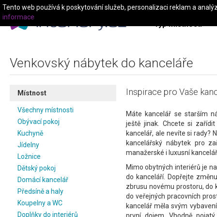
Tento web používá k poskytování služeb, personalizaci reklam a analý
informace
Typ místnosti
Venkovský nábytek do kanceláře
Inspirace pro Vaše kanc
Místnost
Všechny místnosti
Máte kancelář se starším 
Obývací pokoj
ještě jinak. Chcete si zaří
Kuchyně
kancelář, ale nevíte si rady
kancelářský nábytek pro za
Jídelny
manažerské i luxusní kancelář
Ložnice
Mimo obytných interiérů je n
Dětský pokoj
do kanceláří. Dopřejte změn
Domácí kancelář
zbrusu novému prostoru, do k
Předsíně a haly
do veřejných pracovních prosto
Koupelny a WC
kancelář měla svým vybavení
Doplňky do interiérů
první dojem. Vhodně pojatý