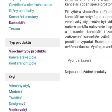
kanceláří i open space prostor
Osvětlení a elektroinstalace
Stěny a podlahy
Při výběru vhodného zařízen
Komerční prostory
kanceláří se netýká pouze pra
venkovský styl, může být vi
Kanceláře
našem portálu naleznete insp
Terasa
a luxusních kanceláří i za
zařizování kanceláře záleží
prostředí vypadat. Budete-li c
Typ produktů
ověřená klasika. Vybírejte ve
Všechny typy produktů
Kancelářské židle
Konferenční židle
Nejsou zde žádné produky.
Styl
Všechny styly
Moderní
Tradiční
Designový
Venkovský