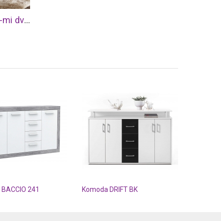
Providence šatní skříň s 4-mi dvířky
BACCIO 241
Komoda DRIFT BK