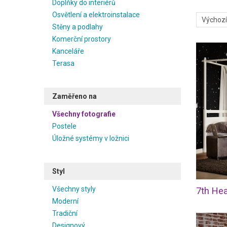
Doplňky do interiérů
vylepší va
Osvětlení a elektroinstalace
již hotový
Stěny a podlahy
Na našem 
Komerční prostory
designéři 
Kanceláře
perfektní
Terasa
dodavatel
venkovské
Zaměřeno na
Všechny fotografie
Postele
Úložné systémy v ložnici
Styl
Všechny styly
7th He
Moderní
Tradiční
Designový