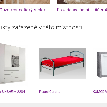
Cove kosmetický stolek
kty zařazené v této místnosti
íň SINSHEIM 22S4
Postel Cortina
KOMODA 