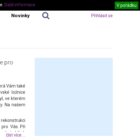
te.
Další informace
V pořádku
Novinky
Přihlásit se
ce pro
terá Vám také
vské ložnice
tyl, ve kterém
šty. Na našem
í rekonstrukci
 pro Vás. Při
tavěné skříně,
číst více ...
oplňky, které