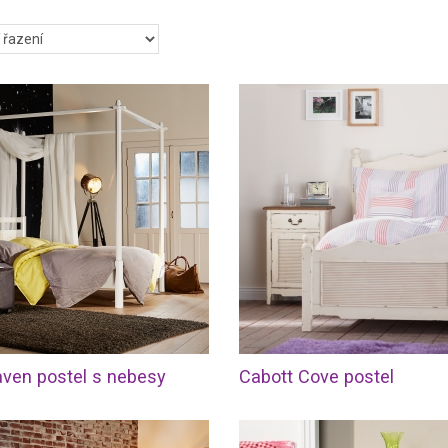
ši ložnici. Pokud se Vám líbí retro styl, hurá do toho. Projděte si inspirač
ch ložnic a inspirujte se.
portálu si zvolte venkovský styl ložnice, ve kterém chcete ložnici zaříd
Vám rádi poradí. Na Intrierech.cz jistě najdete tu správnou inspiraci, abyst
 místo pro Vaši relaxaci a odpočinek. Navíc zde máte možnost vyhleda
e ve svém okolí a zjistit výhody, které nabízí, i když si pro ložnici 
 ložnice.
aven postel s nebesy
Cabott Cove postel