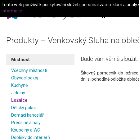
Tento web používá k poskytování služeb, personalizaci reklam a analý
informace
Typ místnosti
Produkty – Venkovský Sluha na oble
Bude vám věrně sloužit.
Místnost
Všechny místnosti
Šikovný pomocník do ložnic
Obývací pokoj
dni si pohodlně odložíte obleč
Kuchyně
Jídelny
Ložnice
Dětský pokoj
Domácí kancelář
Předsíně a haly
Koupelny a WC
Doplňky do interiérů