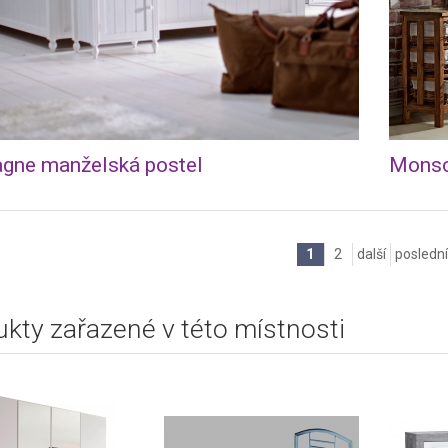
gne manželská postel
Monsoo
1
2
další
poslední
kty zařazené v této místnosti