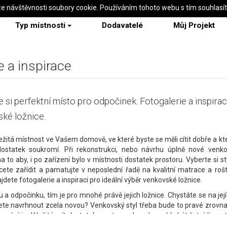
ze návštěvnosti soubory cookie. Používáním tohoto webu s tím souhlasí
Typ místnosti
Dodavatelé
Můj Projekt
e a inspirace
e si perfektní místo pro odpočinek. Fotogalerie a inspira
ké ložnice.
ežitá místnost ve Vašem domově, ve které byste se měli cítit dobře a k
dostatek soukromí. Při rekonstrukci, nebo návrhu úplně nové venko
a to aby, i po zařízení bylo v místnosti dostatek prostoru. Vyberte si s
hcete zařídit a pamatujte v neposlední řadě na kvalitní matrace a ro
jdete fotogalerie a inspiraci pro ideální výběr venkovské ložnice.
u a odpočinku, tím je pro mnohé právě jejich ložnice. Chystáte se na jej
te navrhnout zcela novou? Venkovský styl třeba bude to pravé zrovna
izování je důležité mít dostatek prostoru, aby zde mohly být šatní či ves
tel, odkládací místo pro knihu nebo mobil a případně další moderní d