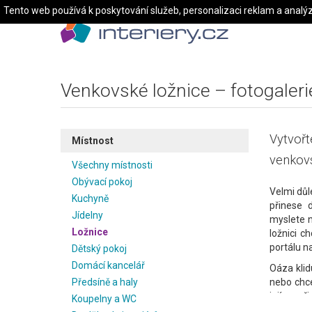
Tento web používá k poskytování služeb, personalizaci reklam a analý
Venkovské ložnice – fotogaleri
Vytvořt
Místnost
venkovs
Všechny místnosti
Obývací pokoj
Velmi důl
Kuchyně
přinese 
Jídelny
myslete n
Ložnice
ložnici c
portálu na
Dětský pokoj
Domácí kancelář
Oáza klid
Předsíně a haly
nebo chce
jejím zař
Koupelny a WC
velká pos