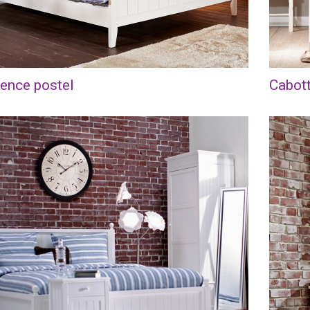
ence postel
Cabott