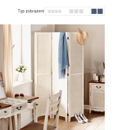
ní fotogalerii
Typ zobrazení
it, a zkušení
e si vytvořili
t si vhodného
zvolíte např.