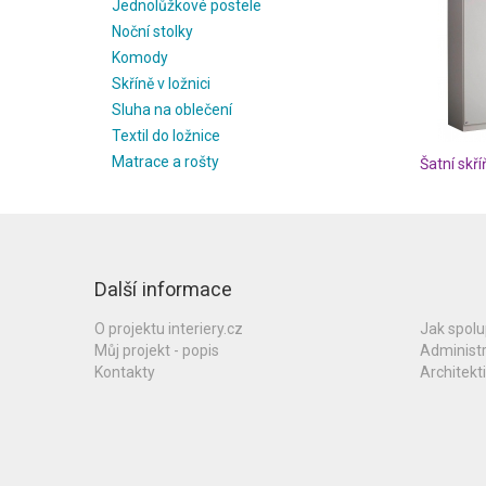
Jednolůžkové postele
Noční stolky
Komody
Skříně v ložnici
Sluha na oblečení
Textil do ložnice
Matrace a rošty
Šatní skř
Další informace
O projektu interiery.cz
Jak spol
Můj projekt - popis
Administ
Kontakty
Architekti