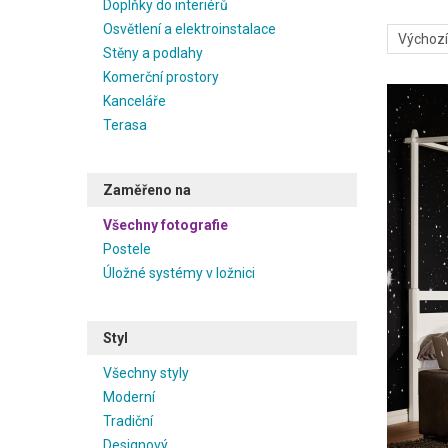
Doplňky do interiérů
vylepší va
Osvětlení a elektroinstalace
již hotový
Stěny a podlahy
Na našem 
Komerční prostory
designéři 
Kanceláře
perfektní
Terasa
dodavatel
venkovské
Zaměřeno na
Všechny fotografie
Postele
Úložné systémy v ložnici
Styl
Všechny styly
Moderní
Tradiční
Designový