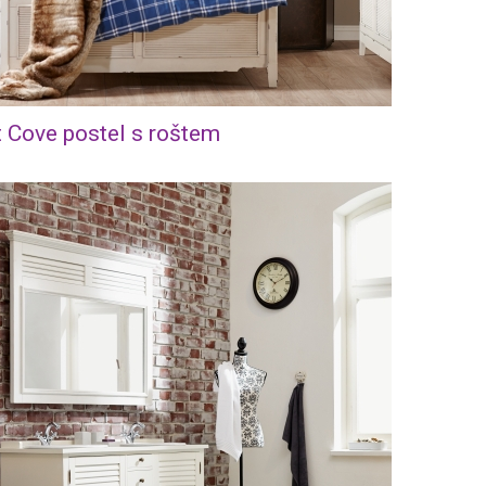
 Cove postel s roštem