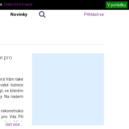
te.
Další informace
V pořádku
Novinky
Přihlásit se
ce pro
terá Vám také
vské ložnice
tyl, ve kterém
šty. Na našem
í rekonstrukci
 pro Vás. Při
tavěné skříně,
číst více ...
oplňky, které