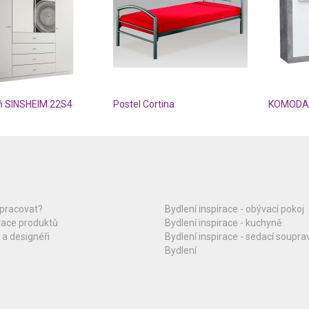
íň SINSHEIM 22S4
Postel Cortina
KOMODA 
upracovat?
Bydlení inspirace - obývací pokoj
race produktů
Bydlení inspirace - kuchyně
 a designéři
Bydlení inspirace - sedací soupra
Bydlení