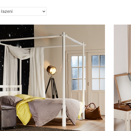
ši ložnici. Pokud se Vám líbí retro styl, hurá do toho. Projděte si inspirač
ch ložnic a inspirujte se.
portálu si zvolte venkovský styl ložnice, ve kterém chcete ložnici zaříd
Vám rádi poradí. Na Intrierech.cz jistě najdete tu správnou inspiraci, abyst
 místo pro Vaši relaxaci a odpočinek. Navíc zde máte možnost vyhleda
e ve svém okolí a zjistit výhody, které nabízí, i když si pro ložnici 
 ložnice.