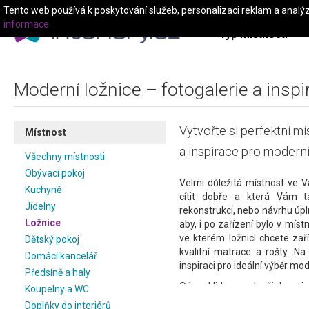
Tento web používá k poskytování služeb, personalizaci reklam a analý
informace
Typ místnosti
Moderní ložnice – fotogalerie a inspi
Vytvořte si perfektní m
Místnost
a inspirace pro moderní
Všechny místnosti
Obývací pokoj
Velmi důležitá místnost ve 
Kuchyně
cítit dobře a která Vám t
Jídelny
rekonstrukci, nebo návrhu úp
Ložnice
aby, i po zařízení bylo v místn
ve kterém ložnici chcete zař
Dětský pokoj
kvalitní matrace a rošty. N
Domácí kancelář
inspiraci pro ideální výběr mod
Předsíně a haly
Oáza klidu a odpočinku, tím
Koupelny a WC
Chystáte se na její rekonstru
Doplňky do interiérů