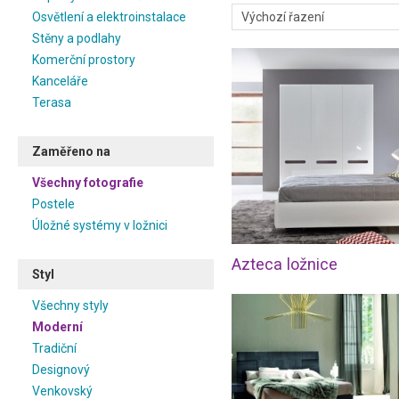
Moderní styl třeba bude to pra
Osvětlení a elektroinstalace
je důležité mít dostatek p
Stěny a podlahy
vestavěné skříně, velká poste
Komerční prostory
a případně další moderní doplň
Vám líbí retro styl, hurá do to
Kanceláře
hotových ložnic a inspirujte se
Terasa
Na našem portálu si zvolte m
ložnici zařídit, a zkušení des
Zaměřeno na
jistě najdete tu správnou inspi
pro Vaši relaxaci a odpočine
Všechny fotografie
vhodného dodavatele ve svém o
Postele
když si pro ložnici zvolíte nap
Úložné systémy v ložnici
Azteca ložnice
Styl
Všechny styly
Moderní
Tradiční
Designový
Venkovský