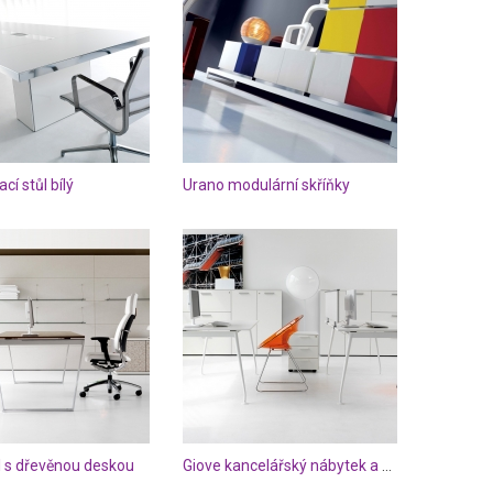
cí stůl bílý
Urano modulární skříňky
l s dřevěnou deskou
Giove kancelářský nábytek a oranžové židle