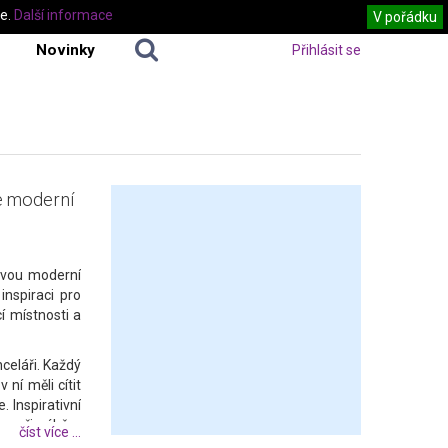
te.
Další informace
V pořádku
Novinky
Přihlásit se
ce moderní
ovou moderní
nspiraci pro
í místnosti a
nceláři. Každý
ní měli cítit
 Inspirativní
a při výběru
číst více ...
že motivovat