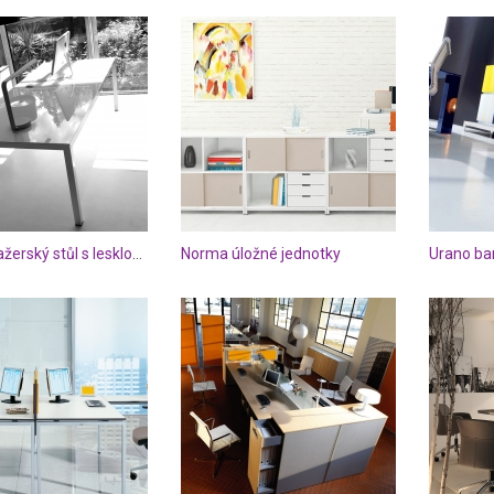
Sun manažerský stůl s lesklou deskou
Norma úložné jednotky