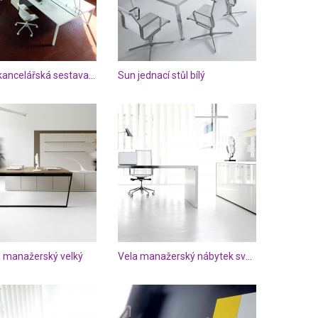
Mercury kancelářská sestava stolů
Sun jednací stůl bílý
l manažerský velký
Vela manažerský nábytek světlý