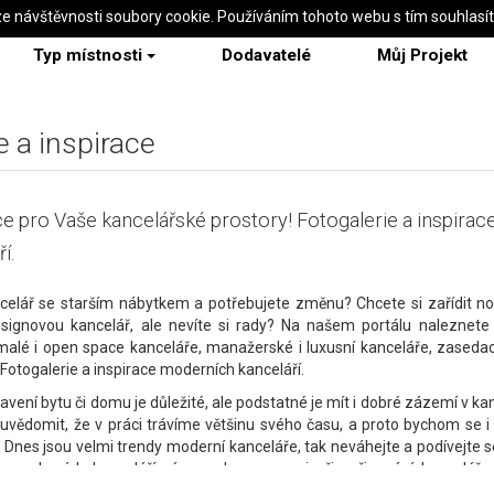
ze návštěvnosti soubory cookie. Používáním tohoto webu s tím souhlasí
Typ místnosti
Dodavatelé
Můj Projekt
e a inspirace
ce pro Vaše kancelářské prostory! Fotogalerie a inspira
í.
celář se starším nábytkem a potřebujete změnu? Chcete si zařídit n
signovou kancelář, ale nevíte si rady? Na našem portálu naleznete i
malé i open space kanceláře, manažerské i luxusní kanceláře, zasedac
 Fotogalerie a inspirace moderních kanceláří.
avení bytu či domu je důležité, ale podstatné je mít i dobré zázemí v ka
 uvědomit, že v práci trávíme většinu svého času, a proto bychom se i v 
 Dnes jsou velmi trendy moderní kanceláře, tak neváhejte a podívejte se.
ie moderních kanceláří vám mohou pomoci při zařizování kanceláře 
 nábytku, barvy nebo rozložení. Pěkná a příjemná kancelář doká