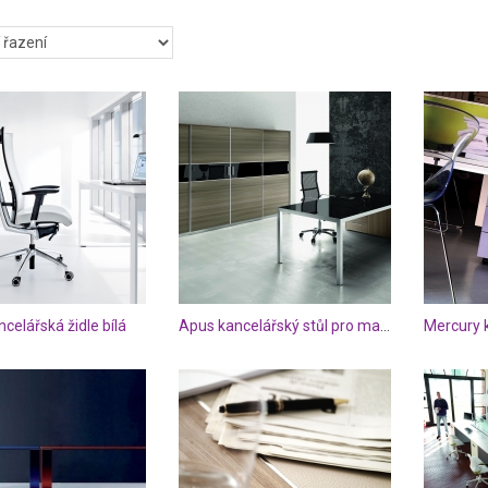
u pracovnímu výkonu a stimulaci nápadů a myšlenek. Pokud pracu
m oboru, bude se vám hodit spíše kreativnější a barevnější prostředí.
de je zapotřebí kultura a prezentační vzhled kanceláří, bude se hodit 
láře.
e se a zvelebte si své kancelářské prostory. Zde najdete produkty u
ou kancelář, tak i pro recepci či zasedací místnost. Stačí si zvolit st
elář vybavena, a máte vyhráno. Moderní kanceláře jistě osloví nejen Vá
ncelářská židle bílá
Apus kancelářský stůl pro manažera