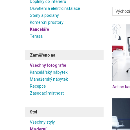
Doplňky do interiérů
k vyšším
Osvětlení a elektroinstalace
kreativní
Stěny a podlahy
oborech k
Komerční prostory
typ kance
Kanceláře
Inspirujt
Terasa
manažersk
bude kanc
klienty.
Zaměřeno na
Všechny fotografie
Kancelářský nábytek
Manažerský nábytek
Recepce
Action ka
Zasedací místnost
Styl
Všechny styly
Moderní