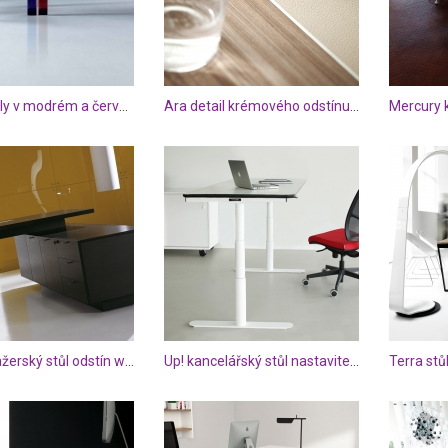
Urano stoly v modrém a červeném laku
Ara detail krémového odstínu dřeva a kůže
Leo manažerský stůl odstín wenge
Up! kancelářský stůl nastavitelný
Terra stů