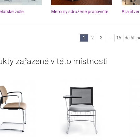
lářské židle
Mercury sdružené pracoviště
Ara čtver
1
2
3
...
15
další
p
kty zařazené v této místnosti