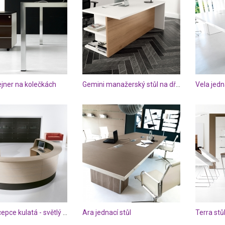
jner na kolečkách
Gemini manažerský stůl na dřevěné podnoži
Vela jedna
Crater recepce kulatá - světlý dub a wenge
Ara jednací stůl
Terra stů