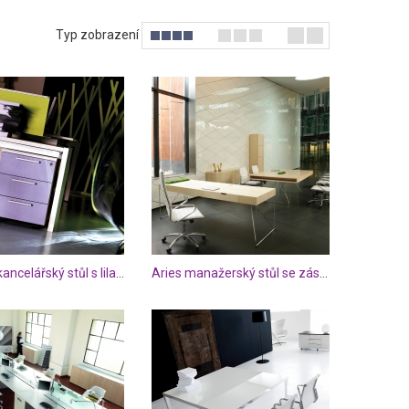
jete ve více
 V klasických
Typ zobrazení
spíše moderní
rčené jak pro
yl, ve kterém
s, ale i Vaše
Mercury kancelářský stůl s lila zásuvkami
Aries manažerský stůl se zásuvkou