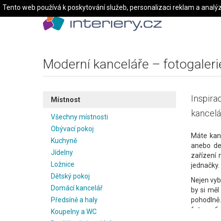
Tento web používá k poskytování služeb, personalizaci reklam a analý
Moderní kanceláře – fotogaleri
Inspira
Místnost
kancelář
Všechny místnosti
Obývací pokoj
Máte kan
Kuchyně
anebo de
Jídelny
zařízení 
Ložnice
jednačky.
Dětský pokoj
Nejen vyb
Domácí kancelář
by si měl
Předsíně a haly
pohodlně.
fotograf
Koupelny a WC
vhodného