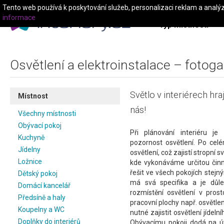
Tento web používá k poskytování služeb, personalizaci reklam a analý
informace
Typ místnosti
Osvětlení a elektroinstalace – fotogal
Světlo v interiérech hraj
Místnost
nás!
Všechny místnosti
Obývací pokoj
Při plánování interiéru je
Kuchyně
pozornost osvětlení. Po ce
Jídelny
osvětlení, což zajistí stropní s
Ložnice
kde vykonáváme určitou činno
řešit ve všech pokojích ste
Dětský pokoj
má svá specifika a je důlež
Domácí kancelář
rozmístění osvětlení v pros
Předsíně a haly
pracovní plochy např. osvětlen
Koupelny a WC
nutné zajistit osvětlení jídeln
Doplňky do interiérů
Obývacímu pokoji dodá na út