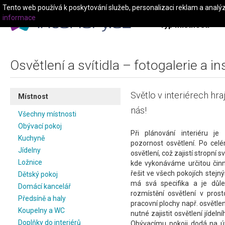
Tento web používá k poskytování služeb, personalizaci reklam a analý
informace
Typ místnosti
Osvětlení a svítidla – fotogalerie a i
Světlo v interiérech hraj
Místnost
nás!
Všechny místnosti
Obývací pokoj
Při plánování interiéru je
Kuchyně
pozornost osvětlení. Po ce
Jídelny
osvětlení, což zajistí stropní s
Ložnice
kde vykonáváme určitou činno
řešit ve všech pokojích ste
Dětský pokoj
má svá specifika a je důlež
Domácí kancelář
rozmístění osvětlení v pros
Předsíně a haly
pracovní plochy např. osvětlen
Koupelny a WC
nutné zajistit osvětlení jídeln
Doplňky do interiérů
Obývacímu pokoji dodá na út