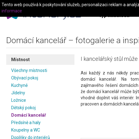
Tento web používá k poskytování služeb, personalizaci reklam a analý
informace
Typ místnosti
Domácí kancelář – fotogalerie a insp
I kancelářský stůl může m
Místnost
Všechny místnosti
Asi každý z nás někdy pra
Obývací pokoj
domácí kancelář. Na to
Kuchyně
zajímavého řešení domácích 
že domácí kancelář může být
Jídelny
vhodně doplnit váš interiér. I
Ložnice
pracoven a domácích kancelář
Dětský pokoj
Domácí kancelář
Předsíně a haly
Koupelny a WC
Doplňky do interiérů