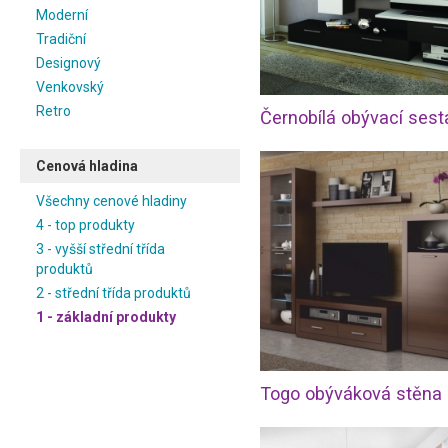
Moderní
Tradiční
Designový
Venkovský
Retro
Cenová hladina
Všechny cenové hladiny
4 - top produkty
3 - vyšší střední třída
produktů
2 - střední třída produktů
1 - základní produkty
Togo obýváková stěna