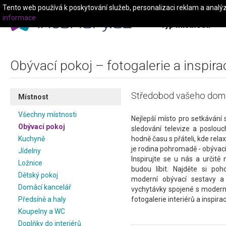
Tento web používá k poskytování služeb, personalizaci reklam a analý
informace
Typ místnosti
Obývací pokoj – fotogalerie a inspira
Středobod vašeho domo
Místnost
Všechny místnosti
Nejlepší místo pro setkávání 
Obývací pokoj
sledování televize a poslou
Kuchyně
hodně času s přáteli, kde rel
je rodina pohromadě - obývací
Jídelny
Inspirujte se u nás a určitě
Ložnice
budou líbit. Najděte si poh
Dětský pokoj
moderní obývací sestavy a
Domácí kancelář
vychytávky spojené s modern
Předsíně a haly
fotogalerie interiérů a inspirac
Koupelny a WC
Doplňky do interiérů