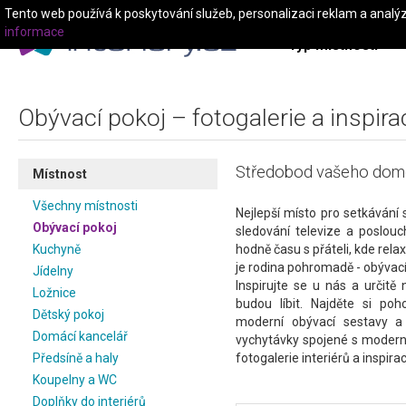
Tento web používá k poskytování služeb, personalizaci reklam a analý
informace
Typ místnosti
Obývací pokoj – fotogalerie a inspira
Středobod vašeho domo
Místnost
Všechny místnosti
Nejlepší místo pro setkávání 
Obývací pokoj
sledování televize a poslou
Kuchyně
hodně času s přáteli, kde rel
je rodina pohromadě - obývací
Jídelny
Inspirujte se u nás a určitě
Ložnice
budou líbit. Najděte si poh
Dětský pokoj
moderní obývací sestavy a
Domácí kancelář
vychytávky spojené s modern
Předsíně a haly
fotogalerie interiérů a inspirac
Koupelny a WC
Doplňky do interiérů