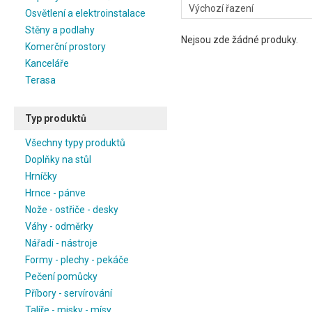
Osvětlení a elektroinstalace
Stěny a podlahy
Nejsou zde žádné produky.
Komerční prostory
Kanceláře
Terasa
Typ produktů
Všechny typy produktů
Doplňky na stůl
Hrníčky
Hrnce - pánve
Nože - ostřiče - desky
Váhy - odměrky
Nářadí - nástroje
Formy - plechy - pekáče
Pečení pomůcky
Příbory - servírování
Talíře - misky - mísy