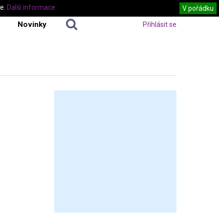
te.
Další informace
V pořádku
Novinky
Přihlásit se