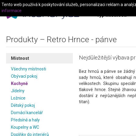
Tento web používá k poskytování služeb, personalizaci reklam a analý
informace
Typ místnosti
Produkty – Retro Hrnce - pánve
Nejdůležitější výbava pr
Místnost
Všechny místnosti
Bez hrnců a pánve se žádný 
Obývací pokoj
sady hrnců, které obsahují 
Kuchyně
velikostech. Skupinu speciál
tlakové hrnce. Stejně žhavou 
Jídelny
dostání z nejrůznějších nepř
Ložnice
titan).
Dětský pokoj
Domácí kancelář
Předsíně a haly
Koupelny a WC
Doplňky do interiérů