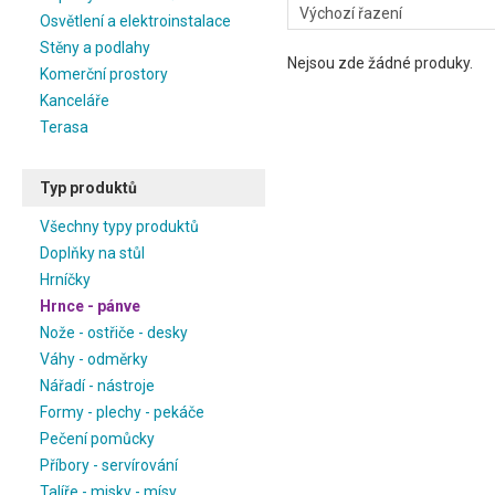
Osvětlení a elektroinstalace
Stěny a podlahy
Nejsou zde žádné produky.
Komerční prostory
Kanceláře
Terasa
Typ produktů
Všechny typy produktů
Doplňky na stůl
Hrníčky
Hrnce - pánve
Nože - ostřiče - desky
Váhy - odměrky
Nářadí - nástroje
Formy - plechy - pekáče
Pečení pomůcky
Příbory - servírování
Talíře - misky - mísy