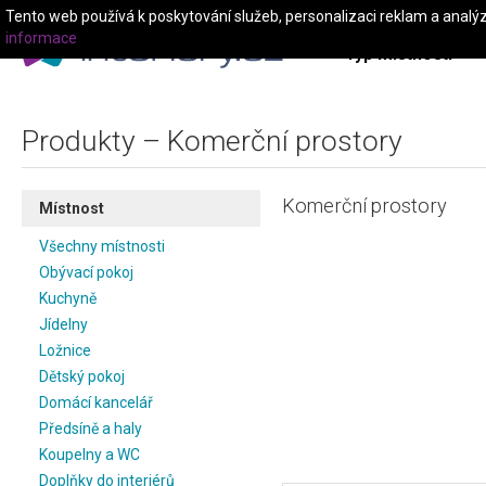
Tento web používá k poskytování služeb, personalizaci reklam a analý
informace
Typ místnosti
Produkty – Komerční prostory
Komerční prostory
Místnost
Všechny místnosti
Obývací pokoj
Kuchyně
Jídelny
Ložnice
Dětský pokoj
Domácí kancelář
Předsíně a haly
Koupelny a WC
Doplňky do interiérů