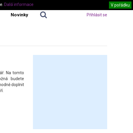
te.
Další informace
V pořádku
Novinky
Přihlásit se
ář. Na tomto
ožná budete
hodně doplnit
í.