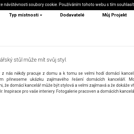
ze návštěvnosti soubory cookie. Používáním tohoto webu s tím souhlasí
Typ místnosti
Dodavatelé
Můj Projekt
ářský stůl může mít svůj styl.
ý z nás někdy pracuje z domu a k tomu se velmi hodí domácí kancel
ám přineseme ukázku zajímavého řešení domácích kanceláří. M
i, že domácí kancelář může být stylová a velmi zajímavá a že dokáže v
ér. Inspirace pro vaše interiery. Fotogalerie pracoven a domácích kancelář