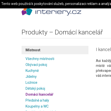
Tento web používá k poskytování služeb, personalizaci reklam a analý
Produkty – Domácí kancelář
I kancel
Místnost
Všechny místnosti
Asi každ
Obývací pokoj
místě v
Kuchyně
překvapen
váš interi
Jídelny
Ložnice
Dětský pokoj
Domácí kancelář
Předsíně a haly
Koupelny a WC