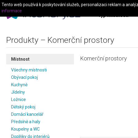
Tento web používá k poskytování služeb, personalizaci reklam a analý
informace
Typ místnosti
Produkty – Komerční prostory
Komerční prostory
Místnost
Všechny místnosti
Obývací pokoj
Kuchyně
Jídelny
Ložnice
Dětský pokoj
Domácí kancelář
Předsíně a haly
Koupelny a WC
Doplňky do interiérů