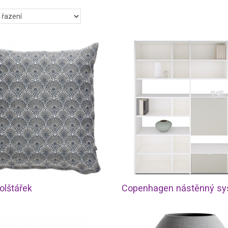
olštářek
Copenhagen nástěnný s