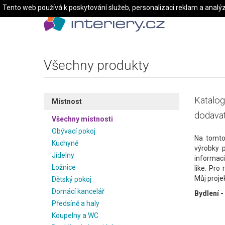
Tento web používá k poskytování služeb, personalizaci reklam a analý
Všechny produkty
Katalog
Místnost
dodavat
Všechny místnosti
Obývací pokoj
Na tomto
Kuchyně
výrobky 
Jídelny
informaci
Ložnice
like. Pro
Můj projek
Dětský pokoj
Domácí kancelář
Bydlení -
Předsíně a haly
Koupelny a WC