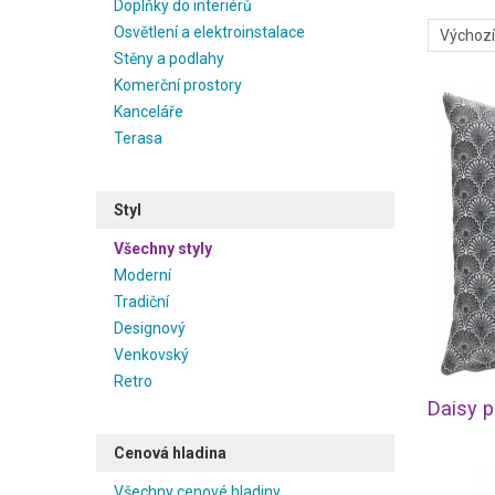
Doplňky do interiérů
Osvětlení a elektroinstalace
Stěny a podlahy
Komerční prostory
Kanceláře
Terasa
Styl
Všechny styly
Moderní
Tradiční
Designový
Venkovský
Retro
Daisy p
Cenová hladina
Všechny cenové hladiny