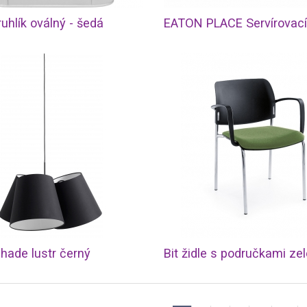
uhlík oválný - šedá
hade lustr černý
Bit židle s područkami ze