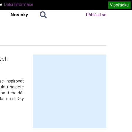
te.
Další informace
V pořádku
Novinky
Přihlásit se
kých
e inspirovat
uktu najdete
ebo třeba dát
dat do složky