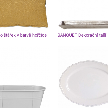
olštářek v barvě hořčice
BANQUET Dekorační talíř