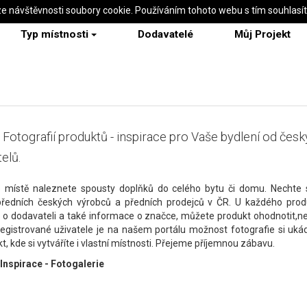
ze návštěvnosti soubory cookie. Používáním tohoto webu s tím souhlasí
Typ místnosti
Dodavatelé
Můj Projekt
 Fotografií produktů - inspirace pro Vaše bydlení od čes
elů.
 místě naleznete spousty doplňků do celého bytu či domu. Nechte s
předních českých výrobců a předních prodejců v ČR. U každého prod
 o dodavateli a také informace o značce, můžete produkt ohodnotit,n
 registrované uživatele je na našem portálu možnost fotografie si uká
t, kde si vytváříte i vlastní místnosti. Přejeme příjemnou zábavu.
 Inspirace - Fotogalerie