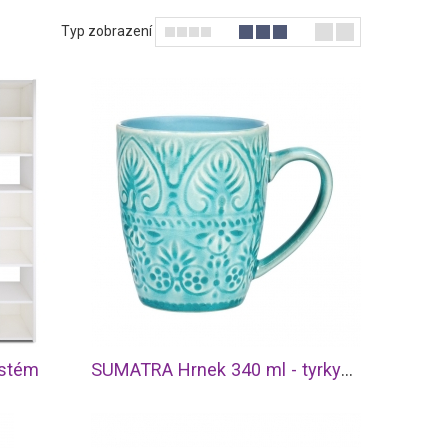
Typ zobrazení
ystém
SUMATRA Hrnek 340 ml - tyrkysová