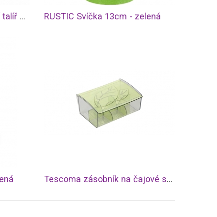
EATON PLACE Servírovací talíř ø 35 cm
RUSTIC Svíčka 13cm - zelená
lená
Tescoma zásobník na čajové sáčky myDRINK, barva zelená