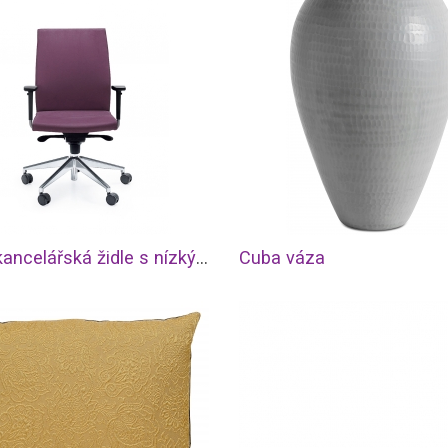
Active kancelářská židle s nízkým opěrákem
Cuba váza