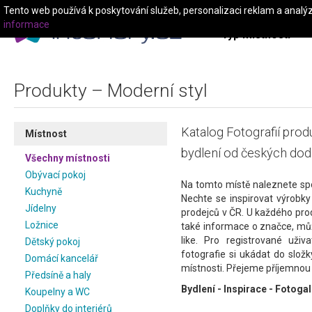
Tento web používá k poskytování služeb, personalizaci reklam a analý
informace
Typ místnosti
Produkty – Moderní styl
Katalog Fotografií prod
Místnost
bydlení od českých dod
Všechny místnosti
Obývací pokoj
Na tomto místě naleznete sp
Kuchyně
Nechte se inspirovat výrobk
Jídelny
prodejců v ČR. U každého pro
Ložnice
také informace o značce, mů
like. Pro registrované uži
Dětský pokoj
fotografie si ukádat do složky
Domácí kancelář
místnosti. Přejeme příjemnou
Předsíně a haly
Bydlení - Inspirace - Fotogal
Koupelny a WC
Doplňky do interiérů