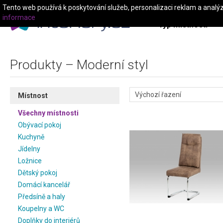
Tento web používá k poskytování služeb, personalizaci reklam a analý
informace
Typ místnosti
Produkty – Moderní styl
Místnost
Všechny místnosti
Obývací pokoj
Kuchyně
Jídelny
Ložnice
Dětský pokoj
Domácí kancelář
Předsíně a haly
Koupelny a WC
Doplňky do interiérů