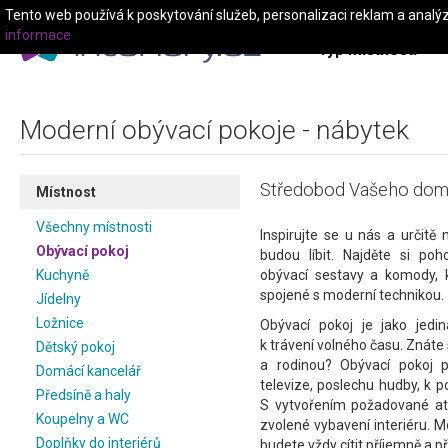
Tento web používá k poskytování služeb, personalizaci reklam a analý
informace
Typ místnosti
Moderní obývací pokoje - nábytek
Středobod Vašeho domo
Místnost
Všechny místnosti
Inspirujte se u nás a určitě
Obývací pokoj
budou líbit. Najděte si poh
Kuchyně
obývací sestavy a komody, k
spojené s moderní technikou.
Jídelny
Ložnice
Obývací pokoj je jako jed
k trávení volného času. Znáte 
Dětský pokoj
a rodinou? Obývací pokoj př
Domácí kancelář
televize, poslechu hudby, k p
Předsíně a haly
S vytvořením požadované a
Koupelny a WC
zvolené vybavení interiéru. M
Doplňky do interiérů
budete vždy cítit příjemně a p