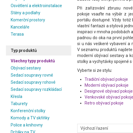
Osvětlení a elektroinstalace
Při zařizování zbrusu nov
Stěny a podlahy
pokoje vsa
ďte
na výběr z jed
Komerční prostory
portálu dostupné. Vždy toti
vlastní fantazii a stylová je
Kanceláře
inspiraci v mnoha podobách a
Terasa
padnou do oka na první pohle
si u nás veškeré vybavení a
V seznamu produktů najdete 
Typ produktů
moderní obývací sestavy a k
Všechny typy produktů
stolky a vychytávky spojené s
Obývací sestavy
Vyberte si ze stylu:
Sedací soupravy rovné
Tradiční obývací pokoje
Sedací soupravy rohové
Moderní obývací pokoje
Sedací soupravy rozkládací
Designové obývací pokoje
Křesla
Venkovské obývací pokoj
Retro obývací pokoje
Taburety
Konferenční stolky
Komody a TV skříňky
Police a knihovny
Držáky na TV