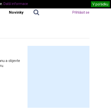
te.
Další informace
V pořádku
Novinky
Přihlásit se
anu a objevte
ru.