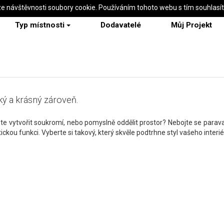
ze návštěvnosti soubory cookie. Používáním tohoto webu s tím souhlasí
Typ místnosti
Dodavatelé
Můj Projekt
ký a krásný zároveň.
te vytvořit soukromí, nebo pomyslně oddělit prostor? Nebojte se parav
ickou funkci. Vyberte si takový, který skvěle podtrhne styl vašeho interié