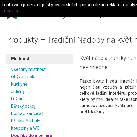
Tento web používá k poskytování služeb, personalizaci reklam a analý
informace
Typ místnosti
Produkty – Tradiční Nádoby na květi
Květináče a truhlíky ne
Místnost
nevzhledné.
Všechny místnosti
Obývací pokoj
Těžko byste hledali interié
Kuchyně
nejen čistí vzduch a zútulň
Jídelny
celkové ladění interiéru, pr
Ložnice
který by měl ideálně také lad
samozavlažovací květináče, 
Dětský pokoj
přelití květiny.
Domácí kancelář
Předsíně a haly
Koupelny a WC
Doplňky do interiérů