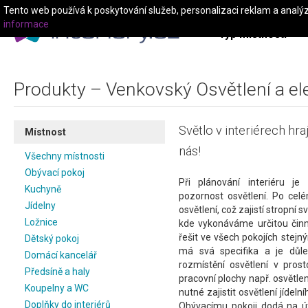
Tento web používá k poskytování služeb, personalizaci reklam a analý
informace
Typ místnosti
Produkty – Venkovský Osvětlení a el
Světlo v interiérech hraj
Místnost
nás!
Všechny místnosti
Obývací pokoj
Při plánování interiéru je
Kuchyně
pozornost osvětlení. Po ce
Jídelny
osvětlení, což zajistí stropní s
Ložnice
kde vykonáváme určitou činno
řešit ve všech pokojích ste
Dětský pokoj
má svá specifika a je důlež
Domácí kancelář
rozmístění osvětlení v pros
Předsíně a haly
pracovní plochy např. osvětlen
Koupelny a WC
nutné zajistit osvětlení jídeln
Doplňky do interiérů
Obývacímu pokoji dodá na út