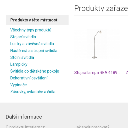
Produkty zařaze
Produkty v této místnosti
Všechny typy produktů
Stojací svítidla
Lustry a závěsná svítidla
Nástěnná a stropní svítidla
Stolní svítidla
Lampičky
Svitidla do dětského pokoje
Stojací lampa REA 41890101
Dekorativní osvětlení
Vypínače
Zásuvky, ovladače a čidla
Další informace
O projektu interiery.cz
Jak spolupracovat?