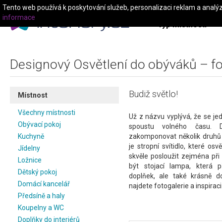
Tento web používá k poskytování služeb, personalizaci reklam a analý
informace
Typ místnosti
Designový Osvětlení do obýváků – fot
Budiž světlo!
Místnost
Všechny místnosti
Už z názvu vyplývá, že se je
Obývací pokoj
spoustu volného času. 
Kuchyně
zakomponovat několik druhů s
je stropní svítidlo, které os
Jídelny
skvěle posloužit zejména při
Ložnice
být stojací lampa, která 
Dětský pokoj
doplňek, ale také krásně d
Domácí kancelář
najdete fotogalerie a inspiraci
Předsíně a haly
Koupelny a WC
Doplňky do interiérů