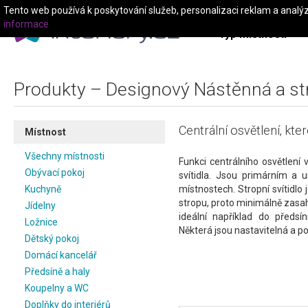
Tento web používá k poskytování služeb, personalizaci reklam a analý
informace
Typ místnosti
Produkty – Designový Nástěnná a str
Centrální osvětlení, kte
Místnost
Všechny místnosti
Funkci centrálního osvětlení 
Obývací pokoj
svítidla. Jsou primárním a 
Kuchyně
místnostech. Stropní svítidlo
stropu, proto minimálně zasah
Jídelny
ideální například do předsí
Ložnice
Některá jsou nastavitelná a p
Dětský pokoj
Domácí kancelář
Předsíně a haly
Koupelny a WC
Doplňky do interiérů