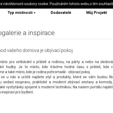
ze návštěvnosti soubory cookie. Používáním tohoto webu s tím souhlasí
Typ místnosti
Dodavatelé
Můj Projekt
galerie a inspirace
od vašeho domova je obývací pokoj.
místo pro setkávání s přáteli a rodinou, na párty a nebo na sledová
ání hudby. Je to místo, kde trávíme hodně času s přáteli, kde 
e a také místo, kde je rodina pohromadě - obývací pokoj.
e se u nás a určitě najdete styl a produkty, které se vám budou líbi
u sedací soupravu, praktické a moderní obývací sestavy a komody,
také vychytávky spojené s moderní technikou. Na našem portálu najdet
a inspiraci pro bydlení.