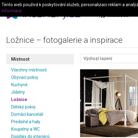
Tento web používá k poskytování služeb, personalizaci reklam a analý
informace
Typ místnosti
Ložnice – fotogalerie a inspirace
Místnost
Všechny místnosti
Obývací pokoj
Kuchyně
Jídelny
Ložnice
Dětský pokoj
Domácí kancelář
Předsíně a haly
Koupelny a WC
Doplňky do interiérů