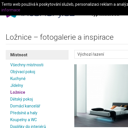
Tento web používá k poskytování služeb, personalizaci reklam a analý
informace
Typ místnosti
Ložnice – fotogalerie a inspirace
Místnost
Všechny místnosti
Obývací pokoj
Kuchyně
Jídelny
Ložnice
Dětský pokoj
Domácí kancelář
Předsíně a haly
Koupelny a WC
Doplňky do interiérů