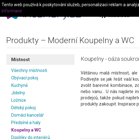
Tento web používá k poskytování služeb, personalizaci reklam a analý
informace
Typ místnosti
Produkty – Moderní Koupelny a WC
Koupelny - oáza soukromí
Místnost
Všechny místnosti
Většinou malá místnost, ale 
Obývací pokoj
Podívejte se jak řešit vaší k
Kuchyně
zvolit barevné kombinace, z
nebo vanu... U nás najdete i
Jídelny
prodejců, takže pokud najdet
Ložnice
produkty zakoupit. Inspirace p
Dětský pokoj
Domácí kancelář
Předsíně a haly
Koupelny a WC
Doplňky do interiérů