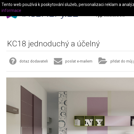
Tento web používá k poskytování služeb, personalizaci reklam a analý
informace
Typ místnosti
KC18 jednoduchý a účelný
dotaz dodavateli
poslat e-mailem
přidat do můj 