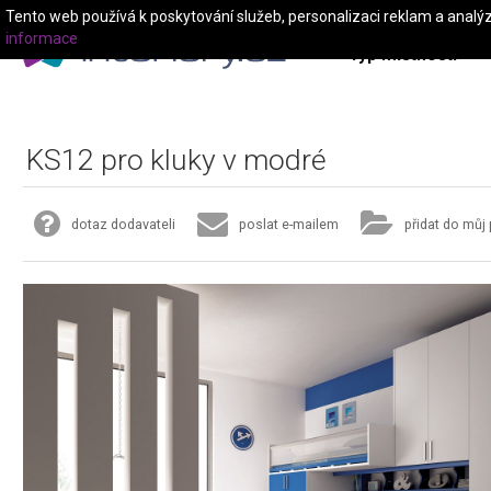
Tento web používá k poskytování služeb, personalizaci reklam a analý
informace
Typ místnosti
KS12 pro kluky v modré
dotaz dodavateli
poslat e-mailem
přidat do můj 