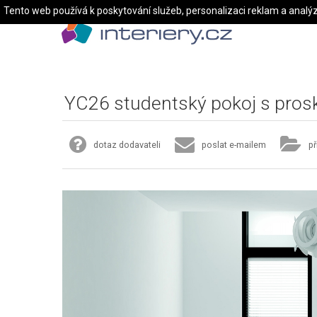
Tento web používá k poskytování služeb, personalizaci reklam a analý
YC26 studentský pokoj s prosk
dotaz dodavateli
poslat e-mailem
př