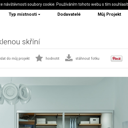
ze návštěvnosti soubory cookie. Používáním tohoto webu s tím souhlasí
Typ místnosti
Dodavatelé
Můj Projekt
lenou skříní
idat do můj projekt
hodnotit
stáhnout fotku