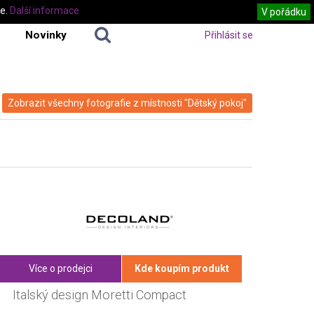
te.
Další informace
V pořádku
Novinky
Přihlásit se
Zobrazit všechny fotografie z místnosti "Dětský pokoj"
Více o prodejci
Kde koupím produkt
Italský design Moretti Compact