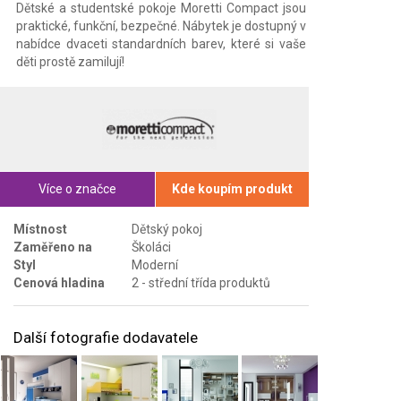
Dětské a studentské pokoje Moretti Compact jsou
praktické, funkční, bezpečné. Nábytek je dostupný v
nabídce dvaceti standardních barev, které si vaše
děti prostě zamilují!
Více o značce
Kde koupím produkt
Místnost
Dětský pokoj
Zaměřeno na
Školáci
Styl
Moderní
Cenová hladina
2 - střední třída produktů
Další fotografie dodavatele