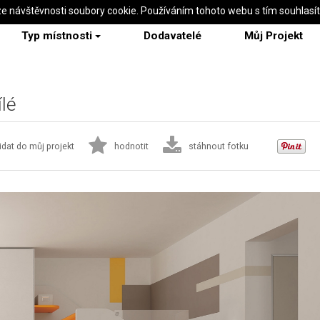
ze návštěvnosti soubory cookie. Používáním tohoto webu s tím souhlasí
Typ místnosti
Dodavatelé
Můj Projekt
lé
idat do můj projekt
hodnotit
stáhnout fotku