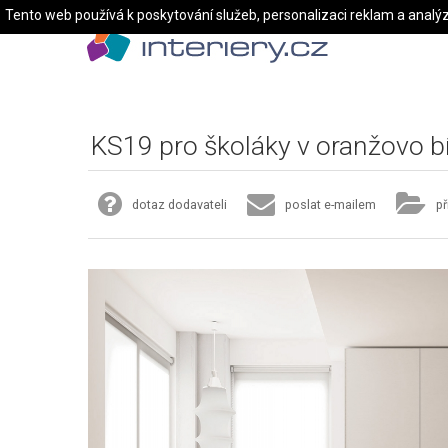
Tento web používá k poskytování služeb, personalizaci reklam a analý
KS19 pro školáky v oranžovo bí
dotaz dodavateli
poslat e-mailem
př