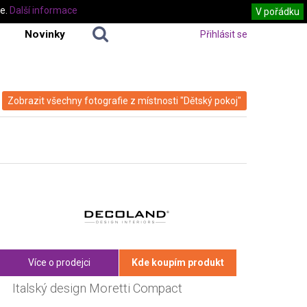
te.
Další informace
V pořádku
Novinky
Přihlásit se
Zobrazit všechny fotografie z místnosti "Dětský pokoj"
Více o prodejci
Kde koupím produkt
Italský design Moretti Compact