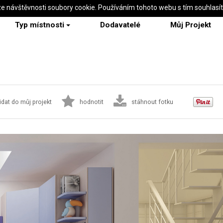
ze návštěvnosti soubory cookie. Používáním tohoto webu s tím souhlasí
Typ místnosti
Dodavatelé
Můj Projekt
idat do můj projekt
hodnotit
stáhnout fotku