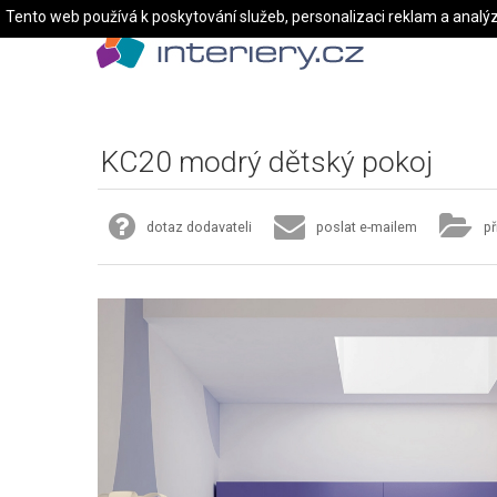
Tento web používá k poskytování služeb, personalizaci reklam a analý
KC20 modrý dětský pokoj
dotaz dodavateli
poslat e-mailem
př