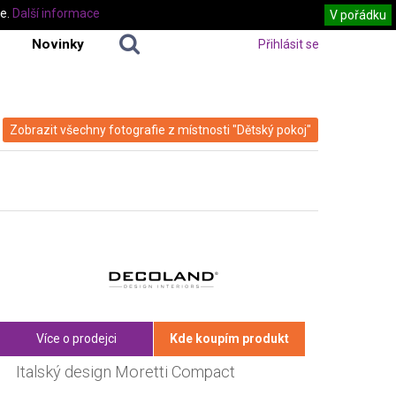
te.
Další informace
V pořádku
Novinky
Přihlásit se
Zobrazit všechny fotografie z místnosti "Dětský pokoj"
Více o prodejci
Kde koupím produkt
Italský design Moretti Compact