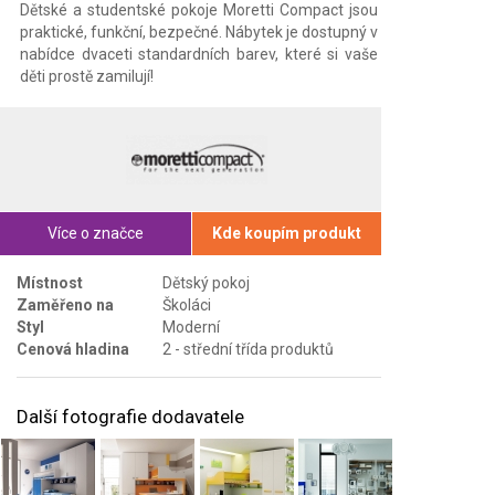
Dětské a studentské pokoje Moretti Compact jsou
praktické, funkční, bezpečné. Nábytek je dostupný v
nabídce dvaceti standardních barev, které si vaše
děti prostě zamilují!
Více o značce
Kde koupím produkt
Místnost
Dětský pokoj
Zaměřeno na
Školáci
Styl
Moderní
Cenová hladina
2 - střední třída produktů
Další fotografie dodavatele