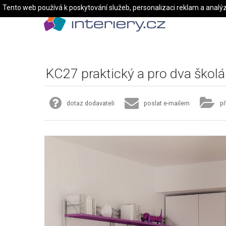
Tento web používá k poskytování služeb, personalizaci reklam a analý
KC27 praktický a pro dva škol
dotaz dodavateli
poslat e-mailem
př