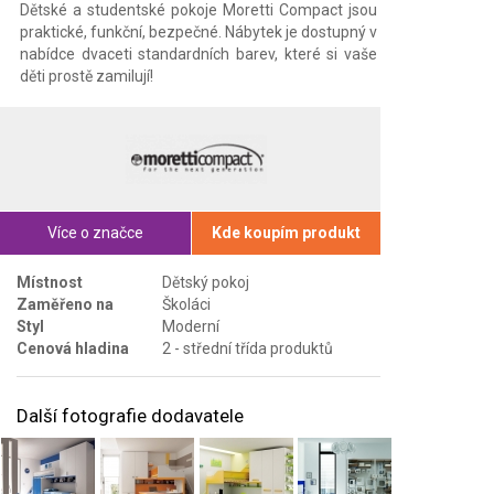
Dětské a studentské pokoje Moretti Compact jsou
praktické, funkční, bezpečné. Nábytek je dostupný v
nabídce dvaceti standardních barev, které si vaše
děti prostě zamilují!
Více o značce
Kde koupím produkt
Místnost
Dětský pokoj
Zaměřeno na
Školáci
Styl
Moderní
Cenová hladina
2 - střední třída produktů
Další fotografie dodavatele