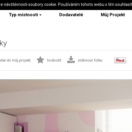
ze návštěvnosti soubory cookie. Používáním tohoto webu s tím souhlasí
Typ místnosti
Dodavatelé
Můj Projekt
áky
idat do můj projekt
hodnotit
stáhnout fotku