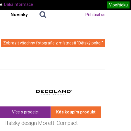
te.
Další informace
V pořádku
Novinky
Přihlásit se
Zobrazit všechny fotografie z místnosti "Dětský pokoj"
Více o prodejci
Kde koupím produkt
Italský design Moretti Compact