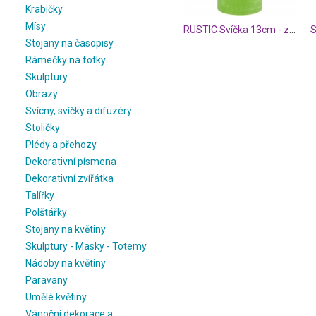
Krabičky
Mísy
RUSTIC Svíčka 13cm - zelená
Stojany na časopisy
Rámečky na fotky
Skulptury
Obrazy
Svícny, svíčky a difuzéry
Stoličky
Plédy a přehozy
Dekorativní písmena
Dekorativní zvířátka
Talířky
Polštářky
Stojany na květiny
Skulptury - Masky - Totemy
Nádoby na květiny
Paravany
Umělé květiny
Vánoční dekorace a