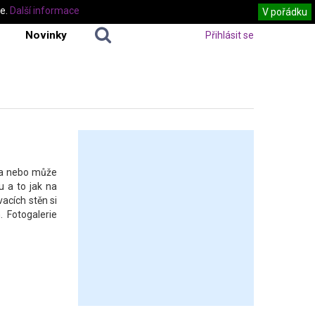
te.
Další informace
V pořádku
Novinky
Přihlásit se
 a nebo může
u a to jak na
vacích stěn si
 Fotogalerie