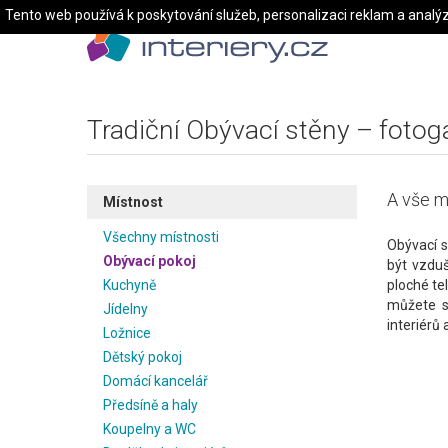
Tento web používá k poskytování služeb, personalizaci reklam a analý
Tradiční Obývací stěny – fotoga
A vše m
Místnost
Všechny místnosti
Obývací 
Obývací pokoj
být vzduš
Kuchyně
ploché tel
můžete s
Jídelny
interiérů 
Ložnice
Dětský pokoj
Domácí kancelář
Předsíně a haly
Koupelny a WC