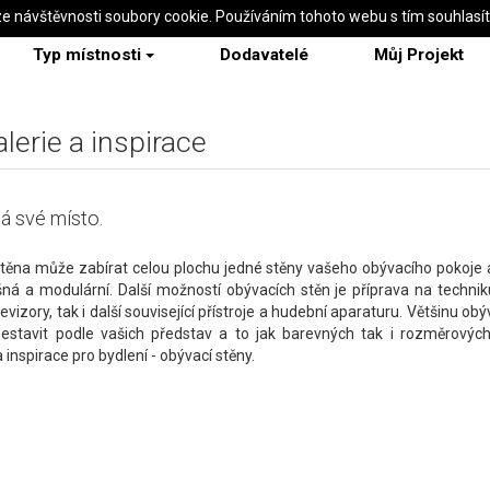
ze návštěvnosti soubory cookie. Používáním tohoto webu s tím souhlasí
Typ místnosti
Dodavatelé
Můj Projekt
lerie a inspirace
á své místo.
stěna může zabírat celou plochu jedné stěny vašeho obývacího pokoje
ná a modulární. Další možností obývacích stěn je příprava na technik
evizory, tak i další související přístroje a hudební aparaturu. Většinu obý
estavit podle vašich představ a to jak barevných tak i rozměrových.
a inspirace pro bydlení - obývací stěny.