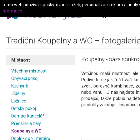
Tento web používá k poskytování služeb, personalizaci reklam a analý
informace
Typ místnosti
Tradiční Koupelny a WC – fotogalerie
Koupelny - oáza soukromí
Místnost
Všechny místnosti
Většinou malá místnost, ale 
Obývací pokoj
Podívejte se jak řešit vaší k
Kuchyně
zvolit barevné kombinace, z
nebo vanu... U nás najdete i
Jídelny
prodejců, takže pokud najdet
Ložnice
produkty zakoupit. Inspirace p
Dětský pokoj
Domácí kancelář
Předsíně a haly
Koupelny a WC
Doplňky do interiérů