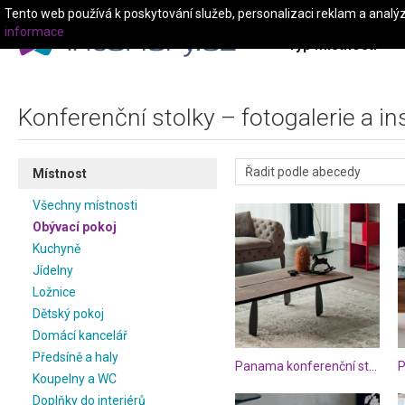
Tento web používá k poskytování služeb, personalizaci reklam a analý
informace
Typ místnosti
Konferenční stolky – fotogalerie a in
Místnost
Všechny místnosti
Obývací pokoj
Kuchyně
Jídelny
Ložnice
Dětský pokoj
Domácí kancelář
Předsíně a haly
Panama konferenční stolek
Koupelny a WC
Doplňky do interiérů