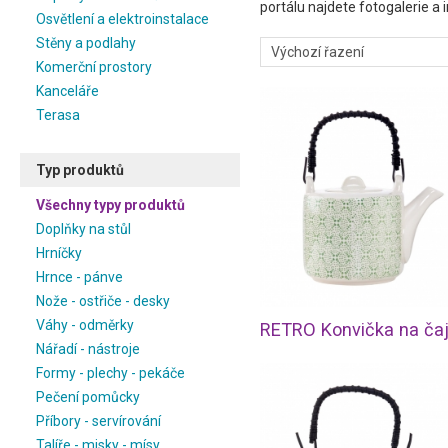
portálu najdete fotogalerie a i
Osvětlení a elektroinstalace
Stěny a podlahy
Komerční prostory
Kanceláře
Terasa
Typ produktů
Všechny typy produktů
Doplňky na stůl
Hrníčky
Hrnce - pánve
Nože - ostřiče - desky
Váhy - odměrky
Nářadí - nástroje
Formy - plechy - pekáče
Pečení pomůcky
Příbory - servírování
Talíře - misky - mísy