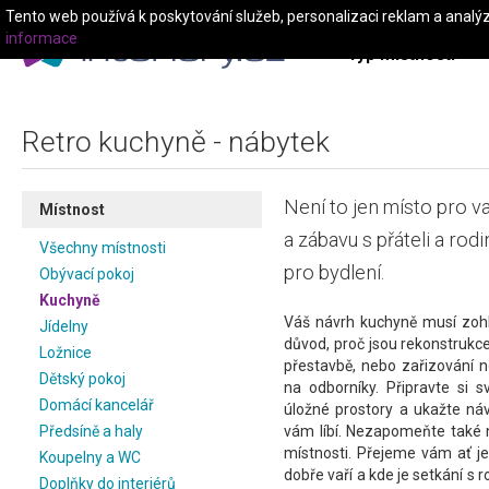
Tento web používá k poskytování služeb, personalizaci reklam a analý
informace
Typ místnosti
Retro kuchyně - nábytek
Není to jen místo pro vař
Místnost
a zábavu s přáteli a rod
Všechny místnosti
pro bydlení.
Obývací pokoj
Kuchyně
Váš návrh kuchyně musí zohl
Jídelny
důvod, proč jsou rekonstrukce 
Ložnice
přestavbě, nebo zařizování 
Dětský pokoj
na odborníky. Připravte si 
Domácí kancelář
úložné prostory a ukažte náv
Předsíně a haly
vám líbí. Nezapomeňte také n
místnosti. Přejeme vám ať j
Koupelny a WC
dobře vaří a kde je setkání 
Doplňky do interiérů