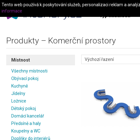
Tento web používá k poskytování služeb, personalizaci reklam a analý
informace
Typ místnosti
Produkty – Komerční prostory
Místnost
Všechny místnosti
Obývací pokoj
Kuchyně
Jídelny
Ložnice
Dětský pokoj
Domácí kancelář
Předsíně a haly
Koupelny a WC
Doplňky do interiérů