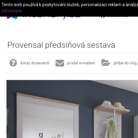
Tento web používá k poskytování služeb, personalizaci reklam a analý
informace
Typ místnosti
Provensal předsíňová sestava
dotaz dodavateli
poslat e-mailem
přidat do můj 