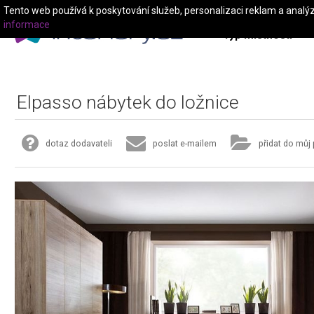
Tento web používá k poskytování služeb, personalizaci reklam a analý
informace
Typ místnosti
Elpasso nábytek do ložnice
dotaz dodavateli
poslat e-mailem
přidat do můj 