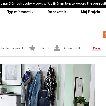
ze návštěvnosti soubory cookie. Používáním tohoto webu s tím souhlasí
Typ místnosti
Dodavatelé
Můj Projekt
idat do můj projekt
hodnotit
stáhnout fotku