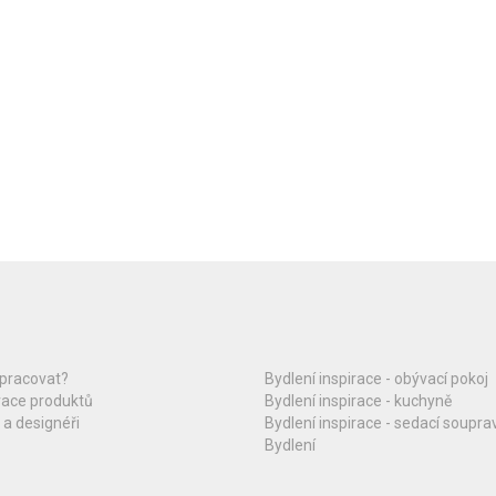
upracovat?
Bydlení inspirace - obývací pokoj
race produktů
Bydlení inspirace - kuchyně
 a designéři
Bydlení inspirace - sedací soupra
Bydlení