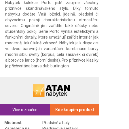
Nábytek kolekce Porto jistě zaujme všechny
příznivce skandinávského stylu. Díky tomuto
nábytku dodáte Vaší ložnici, jídelně, předsíni či
obývacímu pokoji charakteristickou atmosféru
severu. Originálně jím zařídíte také dětský nebo
studentský pokoj. Série Porto vyniká estetickými a
funkčními detaily, které umožňují zařídit interiér jak
moderně, tak útulně zároveň. Nábytek je k dispozici
ve dvou barevných variantách: kombinace barvy
modřín sibiu světlý (korpus, čela zásuvek či dvířek)
a borovice larico (horní deska). Pro příznivce klasiky
je přichystána barva dub burlington.
Více o značce
Kde koupím produkt
Místnost
Předsíně a haly
Zaměřeno na
Předsíňové sestavy