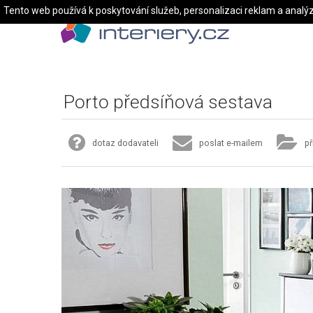
Tento web používá k poskytování služeb, personalizaci reklam a analý
Porto předsíňová sestava
dotaz dodavateli
poslat e-mailem
př