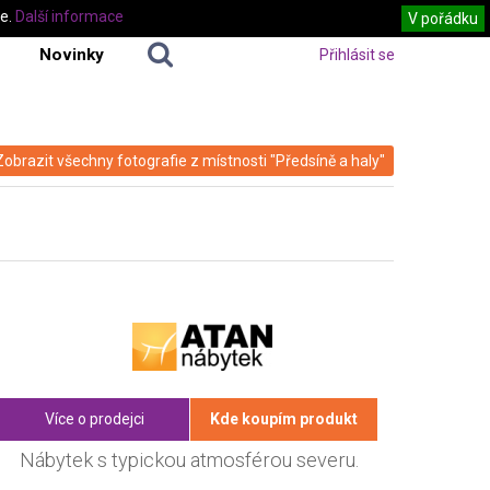
te.
Další informace
V pořádku
Novinky
Přihlásit se
Zobrazit všechny fotografie z místnosti "Předsíně a haly"
Více o prodejci
Kde koupím produkt
Nábytek s typickou atmosférou severu.