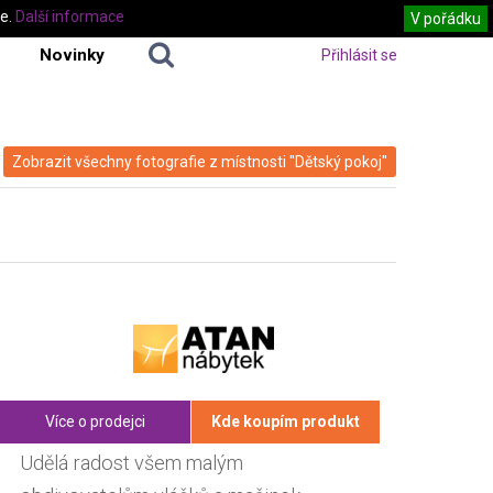
te.
Další informace
V pořádku
Novinky
Přihlásit se
Zobrazit všechny fotografie z místnosti "Dětský pokoj"
Více o prodejci
Kde koupím produkt
Udělá radost všem malým