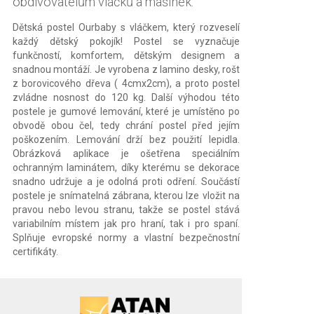
obdivovatelům vláčků a mašinek.
Dětská postel Ourbaby s vláčkem, který rozveselí
každý dětský pokojík! Postel se vyznačuje
funkčností, komfortem, dětským designem a
snadnou montáží. Je vyrobena z lamino desky, rošt
z borovicového dřeva ( 4cmx2cm), a proto postel
zvládne nosnost do 120 kg. Další výhodou této
postele je gumové lemování, které je umístěno po
obvodě obou čel, tedy chrání postel před jejím
poškozením. Lemování drží bez použití lepidla.
Obrázková aplikace je ošetřena speciálním
ochranným laminátem, díky kterému se dekorace
snadno udržuje a je odolná proti odření. Součástí
postele je snímatelná zábrana, kterou lze vložit na
pravou nebo levou stranu, takže se postel stává
variabilním místem jak pro hraní, tak i pro spaní.
Splňuje evropské normy a vlastní bezpečnostní
certifikáty.