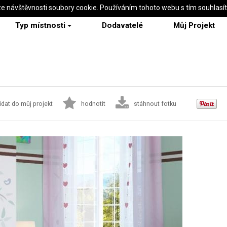
ze návštěvnosti soubory cookie. Používáním tohoto webu s tím souhlasí
Typ místnosti
Dodavatelé
Můj Projekt
idat do můj projekt
hodnotit
stáhnout fotku