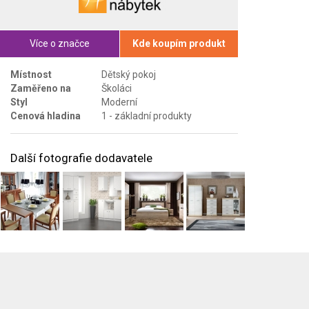
Více o značce
Kde koupím produkt
Místnost
Dětský pokoj
Zaměřeno na
Školáci
Styl
Moderní
Cenová hladina
1 - základní produkty
Další fotografie dodavatele