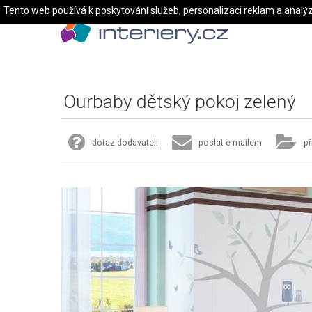
Tento web používá k poskytování služeb, personalizaci reklam a analý
Ourbaby dětský pokoj zelený
dotaz dodavateli
poslat e-mailem
př