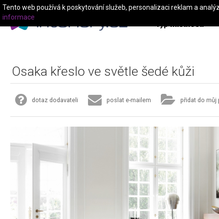
Tento web používá k poskytování služeb, personalizaci reklam a analý
informace
Typ místnosti
Osaka křeslo ve světle šedé kůži
dotaz dodavateli
poslat e-mailem
přidat do můj 