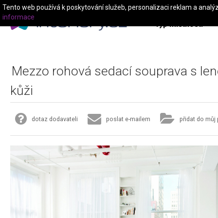
Tento web používá k poskytování služeb, personalizaci reklam a analý
informace
Typ místnosti
Mezzo rohová sedací souprava s len
kůži
dotaz dodavateli
poslat e-mailem
přidat do můj 