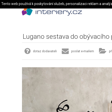
Tento web používá k poskytování služeb, personalizaci reklam a analý
Lugano sestava do obývacího 
dotaz dodavateli
poslat e-mailem
př