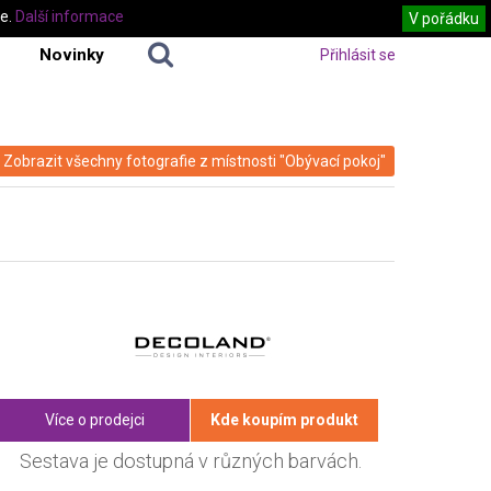
te.
Další informace
V pořádku
Novinky
Přihlásit se
Zobrazit všechny fotografie z místnosti "Obývací pokoj"
Více o prodejci
Kde koupím produkt
Sestava je dostupná v různých barvách.