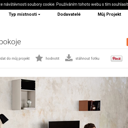
ze návštěvnosti soubory cookie. Používáním tohoto webu s tím souhlasí
Typ místnosti
Dodavatelé
Můj Projekt
pokoje
idat do můj projekt
hodnotit
stáhnout fotku