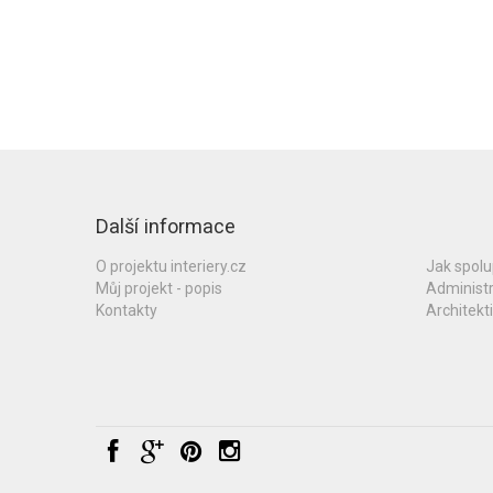
Další informace
O projektu interiery.cz
Jak spol
Můj projekt - popis
Administ
Kontakty
Architekti