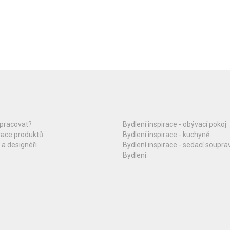
upracovat?
Bydlení inspirace - obývací pokoj
race produktů
Bydlení inspirace - kuchyně
 a designéři
Bydlení inspirace - sedací soupra
Bydlení