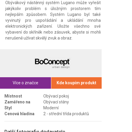
Obývákový nástěnný systém Lugano může vyřešit
jakýkoliv problém s úložným prostorem tím
nejlepším způsobem. Systém Lugano byl také
vyvinutý pro uspořádání a ukládání mnoha
elektronických zařízení. Uložte všechno své
vybavení do skříněk nebo zásuvek, abyste si mohli
nerušeně užívat skvělý zvuk a obraz.
Více o značce
Kde koupím produkt
Místnost
Obývací pokoj
Zaměřeno na
Obývací stěny
Styl
Moderní
Cenová hladina
2 - střední třída produktů
Další fotografie dodavatele