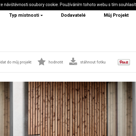
ze návštěvnosti soubory cookie. Používáním tohoto webu s tím souhlasí
Typ místnosti
Dodavatelé
Můj Projekt
idat do můj projekt
hodnotit
stáhnout fotku