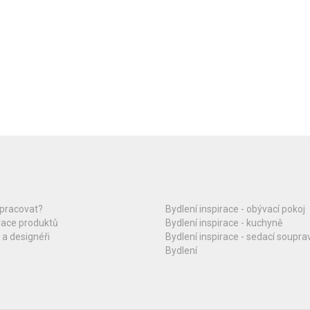
upracovat?
Bydlení inspirace - obývací pokoj
race produktů
Bydlení inspirace - kuchyně
 a designéři
Bydlení inspirace - sedací soupra
Bydlení