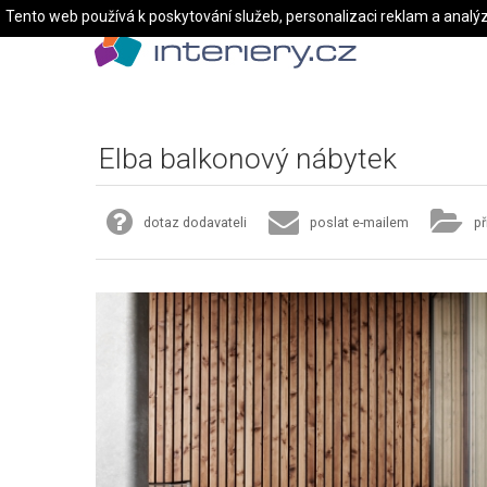
Tento web používá k poskytování služeb, personalizaci reklam a analý
Elba balkonový nábytek
dotaz dodavateli
poslat e-mailem
př