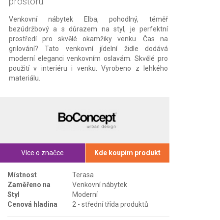
prostoru.
Venkovní nábytek Elba, pohodlný, téměř
bezúdržbový a s důrazem na styl, je perfektní
prostředí pro skvělé okamžiky venku. Čas na
grilování? Tato venkovní jídelní židle dodává
moderní eleganci venkovním oslavám. Skvělé pro
použití v interiéru i venku. Vyrobeno z lehkého
materiálu.
Více o značce
Kde koupím produkt
Místnost
Terasa
Zaměřeno na
Venkovní nábytek
Styl
Moderní
Cenová hladina
2 - střední třída produktů