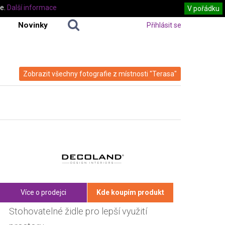
te.
Další informace
V pořádku
Novinky
Přihlásit se
Zobrazit všechny fotografie z místnosti "Terasa"
Více o prodejci
Kde koupím produkt
Stohovatelné židle pro lepší využití